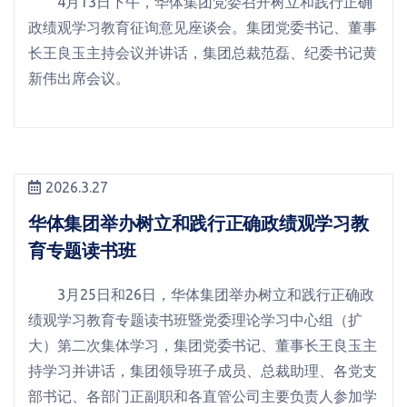
4月13日下午，华体集团党委召开树立和践行正确
政绩观学习教育征询意见座谈会。集团党委书记、董事
长王良玉主持会议并讲话，集团总裁范磊、纪委书记黄
新伟出席会议。
2026.3.27
华体集团举办树立和践行正确政绩观学习教
育专题读书班
3月25日和26日，华体集团举办树立和践行正确政
绩观学习教育专题读书班暨党委理论学习中心组（扩
大）第二次集体学习，集团党委书记、董事长王良玉主
持学习并讲话，集团领导班子成员、总裁助理、各党支
部书记、各部门正副职和各直管公司主要负责人参加学