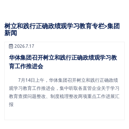
树立和践行正确政绩观学习教育专栏>集团
新闻
2026.7.17
华体集团召开树立和践行正确政绩观学习教
育工作推进会
7月14日上午，华体集团召开树立和践行正确政绩
观学习教育工作推进会，集中听取各直管企业关于学习
教育查摆问题整改、制度梳理整改两项重点工作进展汇
报