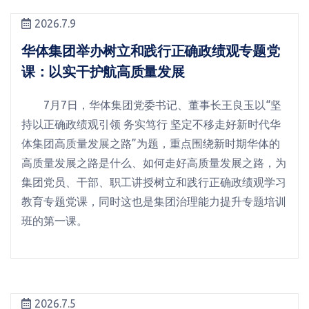
2026.7.9
华体集团举办树立和践行正确政绩观专题党
课：以实干护航高质量发展
7月7日，华体集团党委书记、董事长王良玉以“坚
持以正确政绩观引领 务实笃行 坚定不移走好新时代华
体集团高质量发展之路”为题，重点围绕新时期华体的
高质量发展之路是什么、如何走好高质量发展之路，为
集团党员、干部、职工讲授树立和践行正确政绩观学习
教育专题党课，同时这也是集团治理能力提升专题培训
班的第一课。
2026.7.5